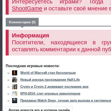
Интересуетесь играми? Тогда
ShootGame
и оставьте своё мнение 
Комментарии (0)
Информация
Посетители, находящиеся в гр
оставлять комментарии к данной пуб
Последние игровые новости:
→
World of Warcraft стал бесплатным
→
Новый рекорд прохождения Half-Life
→
Crysis и Crysis 2 доживают последние дни
→
КРИ-2014: слет игровых девелоперов
→
Предзаказ Watch Dogs, точная дата выхода и системны
Другие новости игр и шутеров онлайн