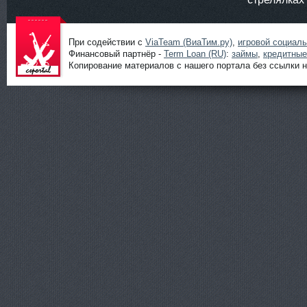
При содействии с
ViaTeam (ВиаТим.ру)
,
игровой социал
Финансовый партнёр -
Term Loan (RU)
:
займы
,
кредитные
Копирование материалов с нашего портала без ссылки н
Шутеры
онлайн от
ShootGame:
новости,
статьи,
обзоры и
прохождени
я игр