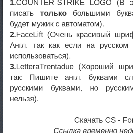
1.
COUNTER-STRIKE LOGO (В э
писать
только
большими буква
будет мужик с автоматом).
2.
FaceLift (Очень красивый шриф
Англ. так как если на русском
использоваться).
3.
LetteraTrentadue (Хороший шр
так: Пишите англ. буквами с
русскими буквами, но русски
нельзя).
Скачать CS - Fon
Ссылка временно нед