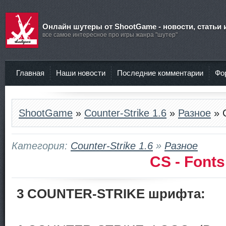
Онлайн шутеры от ShootGame - новости, статьи 
все самое интересное про игры жанра "шутер"
Главная
Наши новости
Последние комментарии
Фо
ShootGame
»
Counter-Strike 1.6
»
Разное
» C
Категория:
Counter-Strike 1.6
»
Разное
CS - Fonts
3 COUNTER-STRIKE шрифта: