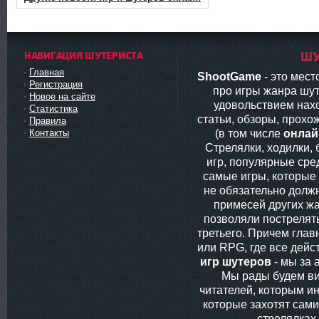
НАВИГАЦИЯ ШУТЕРИСТА
ШУ
Главная
ShootGame
- это мес
Регистрация
про игры жанра шут
Новое на сайте
удовольствием нах
Статистика
статьи, обзоры, прохо
Правила
(в том числе
онлай
Контакты
Стрелялки, ходилки,
игр, популярные сред
самые игры, которые
не обязательно долж
примесей других жа
позволяли пострелять
третьего. Причем глав
или RPG, где все дей
игр шутеров
- мы за 
Мы рады будем ви
читателей, которым ин
которые захотят сам
стрелялках