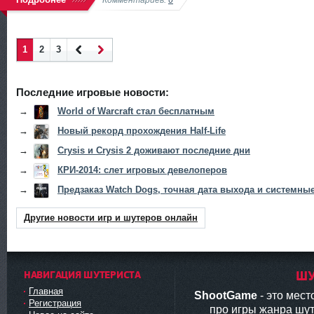
1
2
3
Наза
Впер
д
ед
Последние игровые новости:
→
World of Warcraft стал бесплатным
→
Новый рекорд прохождения Half-Life
→
Crysis и Crysis 2 доживают последние дни
→
КРИ-2014: слет игровых девелоперов
→
Предзаказ Watch Dogs, точная дата выхода и системны
Другие новости игр и шутеров онлайн
НАВИГАЦИЯ ШУТЕРИСТА
ШУ
Главная
ShootGame
- это мес
Регистрация
про игры жанра шут