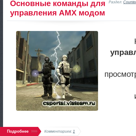
Основные команды для
Раздел:
Counter
управления AMX модом
управ
просмот
Подробнее
Комментариев:
1