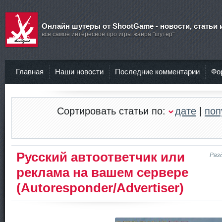
Онлайн шутеры от ShootGame - новости, статьи 
все самое интересное про игры жанра "шутер"
Главная
Наши новости
Последние комментарии
Фо
Сортировать статьи по:
дате
|
поп
Русский автоответчик или
Раз
реклама на вашем сервере
(Autoresponder/Advertiser)