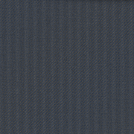
онлайн от
ShootGame:
новости,
статьи,
обзоры и
прохождени
я игр