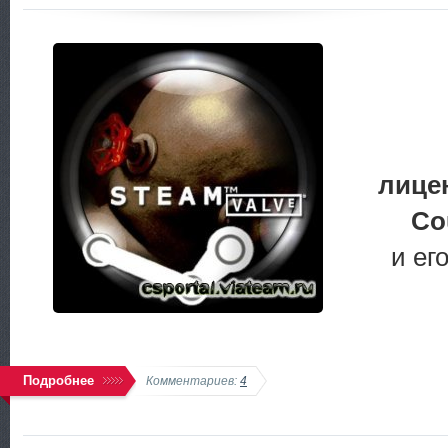
лице
Cou
и ег
Подробнее
Комментариев:
4