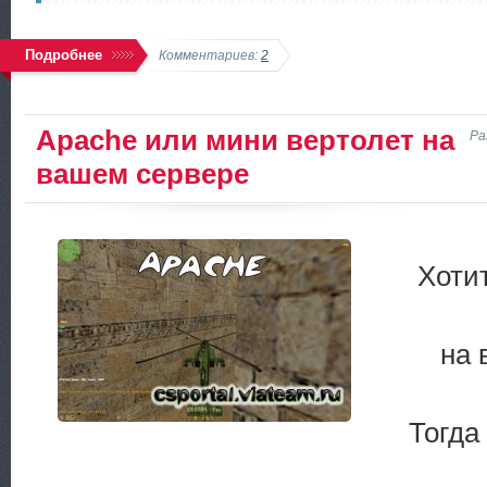
Подробнее
Комментариев:
2
Apache или мини вертолет на
Ра
вашем сервере
Хоти
на 
Тогда