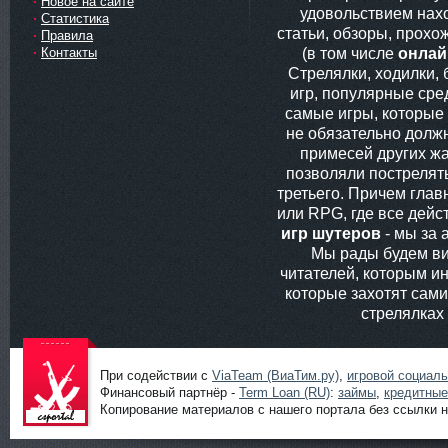
Новое на сайте
удовольствием нах
Статистика
статьи, обзоры, прохо
Правила
(в том числе
онлай
Контакты
Стрелялки, ходилки,
игр, популярные сред
самые игры, которые
не обязательно долж
примесей других жа
позволяли пострелять
третьего. Причем глав
или RPG, где все дей
игр шутеров
- мы за 
Мы рады будем ви
читателей, которым ин
которые захотят сам
стрелялках
При содействии с
ViaTeam (ВиаТим.ру)
,
игровой социал
Финансовый партнёр -
Term Loan (RU)
:
займы
,
кредитные
Копирование материалов с нашего портала без ссылки н
Шутеры