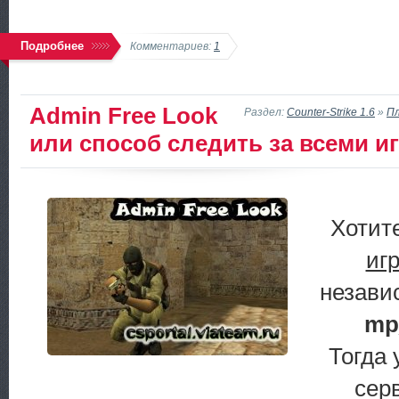
Подробнее
Комментариев:
1
Admin Free Look
Раздел:
Counter-Strike 1.6
»
П
или способ следить за всеми и
Хотит
иг
незави
mp
Тогда 
серв