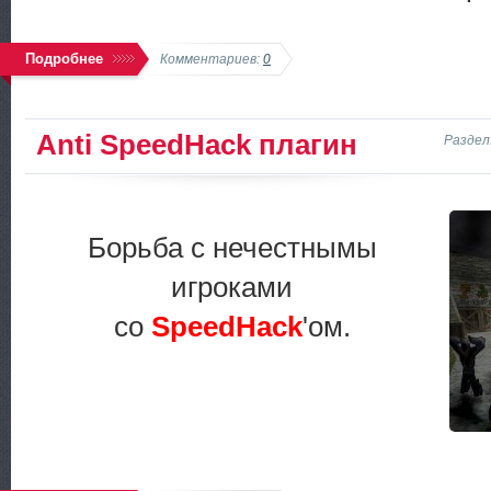
Подробнее
Комментариев:
0
Anti SpeedHack плагин
Раздел
Борьба с нечестнымы
игроками
со
SpeedHack
'ом.