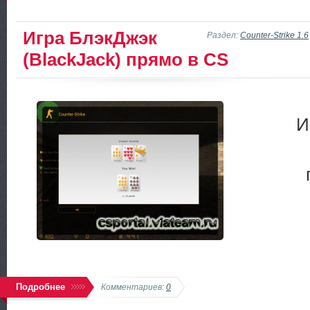
Игра БлэкДжэк
Раздел:
Counter-Strike 1.6
(BlackJack) прямо в CS
И
Подробнее
Комментариев:
0