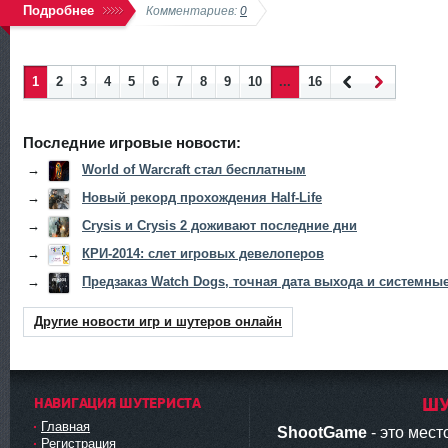
Подробнее
Комментариев:
0
1
2
3
4
5
6
7
8
9
10
...
16
Наза
Впер
д
ед
Последние игровые новости:
→
World of Warcraft стал бесплатным
→
Новый рекорд прохождения Half-Life
→
Crysis и Crysis 2 доживают последние дни
→
КРИ-2014: слет игровых девелоперов
→
Предзаказ Watch Dogs, точная дата выхода и системны
Другие новости игр и шутеров онлайн
НАВИГАЦИЯ ШУТЕРИСТА
ШУ
Главная
ShootGame
- это мес
Регистрация