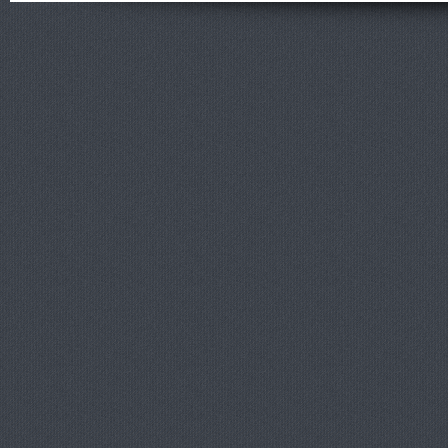
онлайн от
ShootGame:
новости,
статьи,
обзоры и
прохождени
я игр