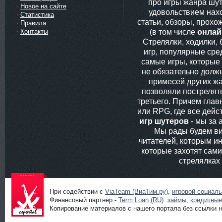
про игры жанра шут
Новое на сайте
удовольствием нах
Статистика
статьи, обзоры, прохо
Правила
(в том числе
онлай
Контакты
Стрелялки, ходилки,
игр, популярные сред
самые игры, которые
не обязательно долж
примесей других жа
позволяли пострелять
третьего. Причем глав
или RPG, где все дей
игр шутеров
- мы за 
Мы рады будем ви
читателей, которым ин
которые захотят сам
стрелялках
При содействии с
ViaTeam (ВиаТим.ру)
,
игровой социал
Финансовый партнёр -
Term Loan (RU)
:
займы
,
кредитные
Копирование материалов с нашего портала без ссылки н
Шутеры