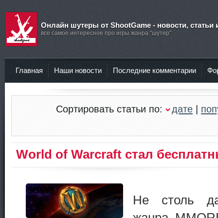
Онлайн шутеры от ShootGame - новости, статьи 
все самое интересное про игры жанра "шутер"
Главная
Наши новости
Последние комментарии
Фо
Сортировать статьи по:
дате
|
поп
World of Warcraft стал бесплат
Не столь да
жанра MMOR