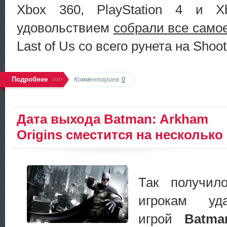
Xbox 360, PlayStation 4 и
удовольствием
собрали все само
Last of Us со всего рунета на Sho
Подробнее
Комментариев:
0
Дата выхода Batman: Arkham
Origins сместится на несколько
Так получил
игрокам уда
игрой
Batma