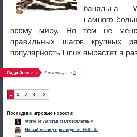
банальна - 
намного боль
всему миру. Но тем не менее
правильных шагов крупных ра
популярность Linux вырастет в ра
Подробнее
Комментариев:
0
1
2
3
Наза
Впер
д
ед
Последние игровые новости:
→
World of Warcraft стал бесплатным
→
Новый рекорд прохождения Half-Life