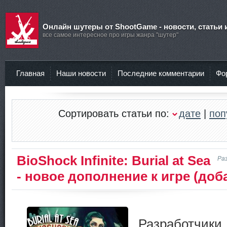
Онлайн шутеры от ShootGame - новости, статьи 
все самое интересное про игры жанра "шутер"
Главная
Наши новости
Последние комментарии
Фо
Сортировать статьи по:
дате
|
поп
BioShock Infinite: Burial at Sea
Ра
- новое дополнение к игре (доб
Разработчи