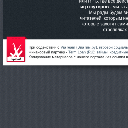
или RPG, где все дей
игр шутеров
- мы за 
Мы рады будем ви
читателей, которым ин
которые захотят сам
стрелялках
При содействии с
ViaTeam (ВиаТим.ру)
,
игровой социал
Финансовый партнёр -
Term Loan (RU)
:
займы
,
кредитные
Копирование материалов с нашего портала без ссылки н
Шутеры
онлайн от
ShootGame:
новости,
статьи,
обзоры и
прохождени
я игр