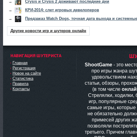
→
Crysis и Crysis 2 доживают последние дни
→
КРИ-2014: слет игровых девелоперов
→
Предзаказ Watch Dogs, точная дата выхода и системны
Другие новости игр и шутеров онлайн
НАВИГАЦИЯ ШУТЕРИСТА
ШУ
Главная
ShootGame
- это мес
Регистрация
про игры жанра шут
Новое на сайте
удовольствием нах
Статистика
статьи, обзоры, прохо
Правила
(в том числе
онлай
Контакты
Стрелялки, ходилки,
игр, популярные сред
самые игры, которые
не обязательно долж
примесей других жа
позволяли пострелять
третьего. Причем глав