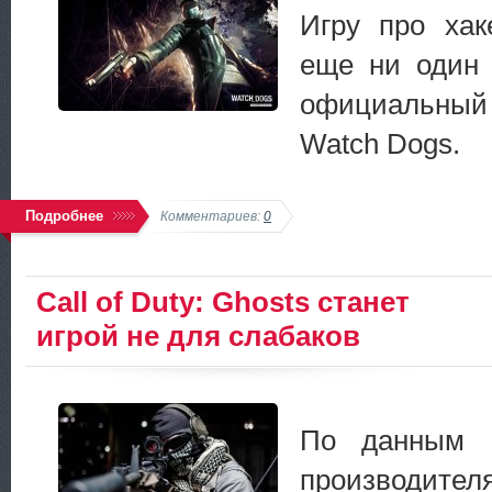
Игру про хак
еще ни один 
официальный 
Watch Dogs.
Подробнее
Комментариев:
0
Call of Duty: Ghosts станет
игрой не для слабаков
По данным N
производи