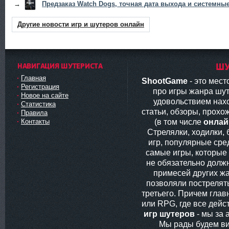
→
Предзаказ Watch Dogs, точная дата выхода и системны
Другие новости игр и шутеров онлайн
НАВИГАЦИЯ ШУТЕРИСТА
ШУ
Главная
ShootGame
- это мес
Регистрация
про игры жанра шут
Новое на сайте
удовольствием нах
Статистика
статьи, обзоры, прохо
Правила
(в том числе
онлай
Контакты
Стрелялки, ходилки,
игр, популярные сред
самые игры, которые
не обязательно долж
примесей других жа
позволяли пострелять
третьего. Причем глав
или RPG, где все дей
игр шутеров
- мы за 
Мы рады будем ви