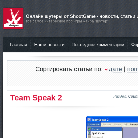
Онлайн шутеры от ShootGame - новости, статьи 
все самое интересное про игры жанра "шутер"
Главная
Наши новости
Последние комментарии
Фо
Сортировать статьи по:
дате
|
поп
Team Speak 2
Раздел:
Count