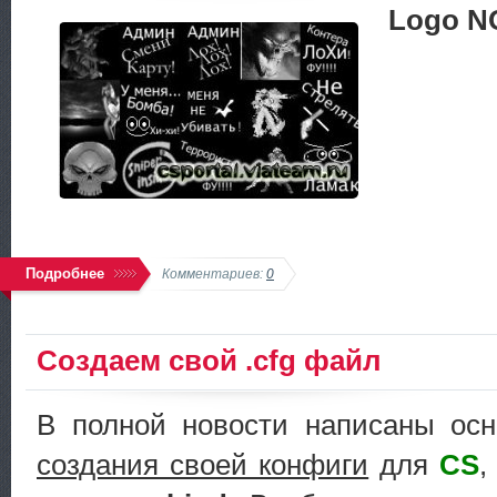
Logo N
Подробнее
Комментариев:
0
Cоздаем свой .cfg файл
В полной новости написаны ос
создания своей конфиги
для
CS
,