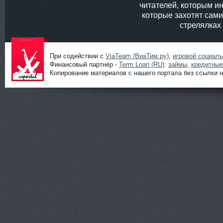
читателей, которым ин
которые захотят сам
стрелялках
При содействии с
ViaTeam (ВиаТим.ру)
,
игровой социал
Финансовый партнёр -
Term Loan (RU)
:
займы
,
кредитные
Копирование материалов с нашего портала без ссылки н
Шутеры
онлайн от
ShootGame:
новости,
статьи,
обзоры и
прохождени
я игр