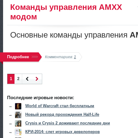
Команды управления AMXX
модом
Основные команды управления
A
Подробнее
Комментариев:
1
1
2
Наза
Впер
д
ед
Последние игровые новости:
→
World of Warcraft стал бесплатным
→
Новый рекорд прохождения Half-Life
→
Crysis и Crysis 2 доживают последние дни
→
КРИ-2014: слет игровых девелоперов