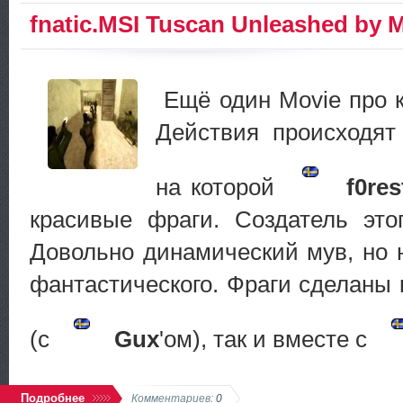
fnatic.MSI Tuscan Unleashed by
Ещё один Movie про 
Действия происходят
на которой
f0res
красивые фраги. Создатель эт
Довольно динамический мув, но н
фантастического. Фраги сделаны 
(с
Gux
'ом), так и вместе с
Подробнее
Комментариев:
0