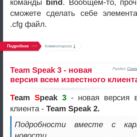
команды
bind
. Вообщем-то, проч
сможете сделать себе элемен
.cfg файл.
Подробнее
Комментариев:
1
Team Speak 3 - новая
Раздел:
Count
версия всем известного клиент
T
eam
S
peak
3
- новая версия в
клиента -
Team Speak 2.
Подробности вместе с кар
новости...