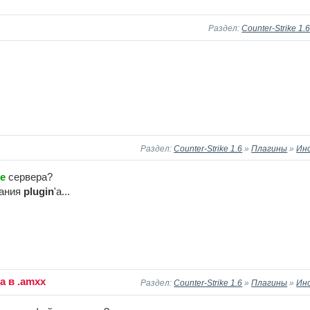
Раздел:
Counter-Strike 1.
Раздел:
Counter-Strike 1.6
»
Плагины
»
Ин
ke
сервера?
дания
plugin
'a...
a в .amxx
Раздел:
Counter-Strike 1.6
»
Плагины
»
Ин