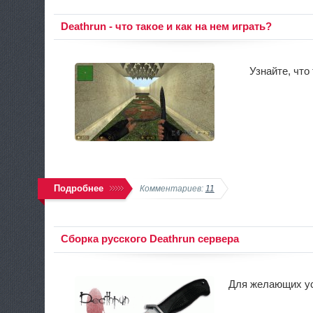
Deathrun - что такое и как на нем играть?
Узнайте, что
Подробнее
Комментариев:
11
Сборка русского Deathrun сервера
Для желающих ус