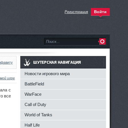
Войти
Регистрация
ШУТЕРСКАЯ НАВИГАЦИЯ
лфавиту
Новости игрового мира
амой игре
BattleField
пала с
WarFace
то все
Call of Duty
World of Tanks
Half Life