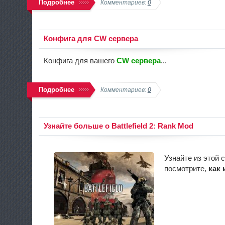
Подробнее
Комментариев:
0
Конфига для CW сервера
Конфига для вашего
CW сервера
...
Подробнее
Комментариев:
0
Узнайте больше о Battlefield 2: Rank Mod
Узнайте из этой 
посмотрите,
как 