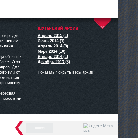
ШУТЕРСКИЙ АРХИВ
^
шутер. Для
Апрель 2015 (1)
ти, пишем
Июнь 2014 (1)
онлайн
Апрель 2014 (9)
Март 2014 (10)
еди обычных
Январь 2014 (1)
tGame. Игра
Декабрь 2013 (6)
анров. Для
2ого или от
Показать / скрыть весь архив
е действия
 тренировку
тересная
и новостями