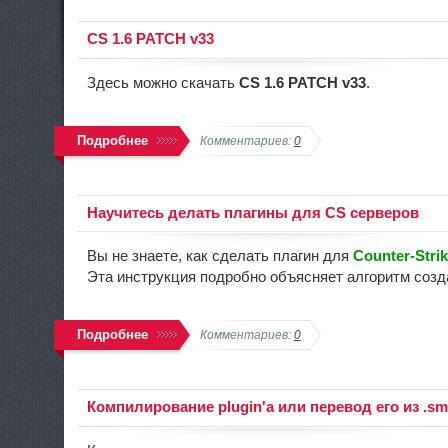
CS 1.6 PATCH v33
Здесь можно скачать
CS 1.6 PATCH v33
.
Подробнее
Комментариев:
0
Научитесь делать плагины для CS серверов
Вы не знаете, как сделать плагин для
Counter-Stri
Эта инструкция подробно объясняет алгоритм соз
Подробнее
Комментариев:
0
Компилирование plugin'а или перевод его из .sm