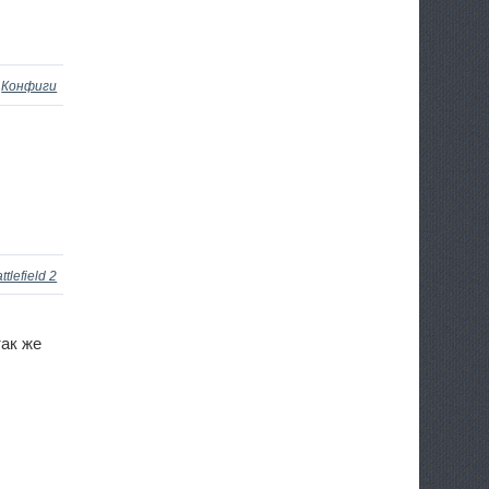
»
Конфиги
ttlefield 2
так же