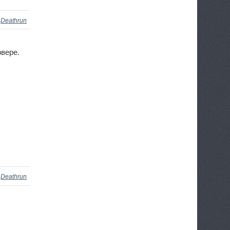
»
Deathrun
рвере.
»
Deathrun