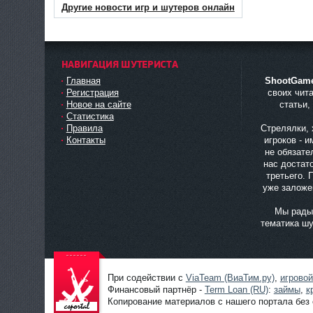
Другие новости игр и шутеров онлайн
НАВИГАЦИЯ ШУТЕРИСТА
Главная
ShootGam
Регистрация
своих чит
Новое на сайте
статьи,
Статистика
Правила
Стрелялки, 
Контакты
игроков - 
не обязате
нас достато
третьего. 
уже заложе
Мы рады 
тематика шу
При содействии с
ViaTeam (ВиаТим.ру)
,
игрово
Финансовый партнёр -
Term Loan (RU)
:
займы
,
к
Копирование материалов с нашего портала без 