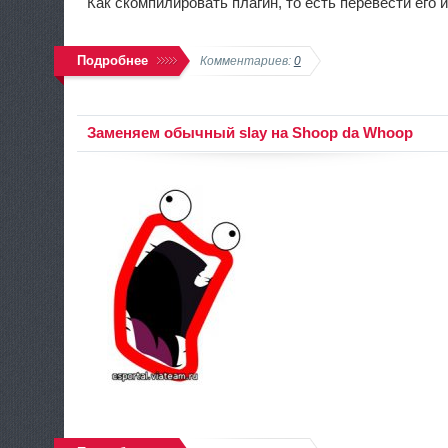
Как скомпилировать плагин, то есть перевести его 
Подробнее
Комментариев:
0
Заменяем обычный slay на Shoop da Whoop