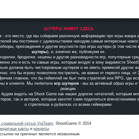
ШУТЕРЫ ЖИВУТ ЗДЕСЬ
e
- это место, где мы собираем различную информацию про игры жанра 
ателей мы постоянно с удовольствием находим самые интересные новос
 обзоры, прохождения и другие вкусности про игры шутеры (в том числе
шутеры
), и, конечно же, публикуем их.
ходилки, бродилки, экшены и другие разновидности игр, популярные ср
именно это и есть те самые игры, которые входят в зону видимости Shoo
льно должна быть чистокровным шутером и не иметь примесей других ж
чно, что бы игроку позволяли пострелять, не важно от первого лица, от 
Причем главное, что бы геймплей не был типа стратегий или RPG, где вс
ны в клиенте. Мы любители
игр шутеров
- мы за активный образ игры и
реакции.
будем видеть на Shoot Game как наших дорогих читателей, которым ин
теров, так и авторов, которые захотят сами поделиться впечатлениями 
о стрелялках и рубилках со всеми геймерами.
й социальной сетью ViaTeam
, ShootGame © 2014
редитные карты
и
кредиты
ссылки на оригинал является незаконным.