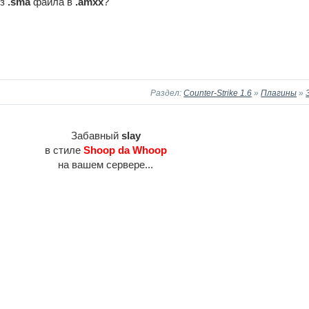
из
.sma
файла в
.amxx
?
Раздел:
Counter-Strike 1.6
»
Плагины
»
Забавный
slay
в стиле
Shoop da Whoop
на вашем сервере...