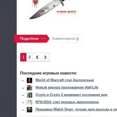
Подробнее
Комментариев:
0
1
2
Наза
Впер
д
ед
Последние игровые новости:
→
World of Warcraft стал бесплатным
→
Новый рекорд прохождения Half-Life
→
Crysis и Crysis 2 доживают последние дни
→
КРИ-2014: слет игровых девелоперов
→
Предзаказ Watch Dogs, точная дата выхода и 