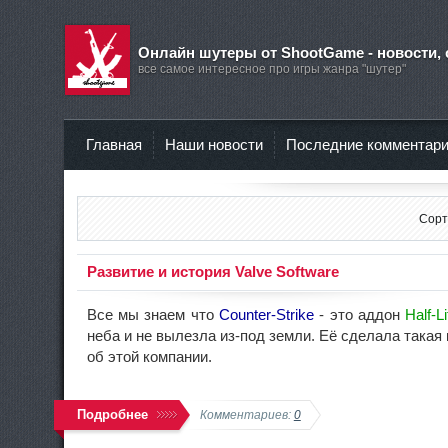
Онлайн шутеры от ShootGame - новости, 
все самое интересное про игры жанра "шутер"
Главная
Наши новости
Последние комментар
Сорт
Развитие и история Valve Software
Все мы знаем что
Counter-Strike
- это аддон
Half-Li
неба и не вылезла из-под земли. Её сделала такая
об этой компании.
Подробнее
Комментариев:
0