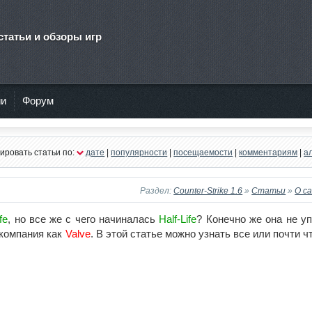
статьи и обзоры игр
ии
Форум
ировать статьи по:
дате
|
популярности
|
посещаемости
|
комментариям
|
а
Раздел:
Counter-Strike 1.6
»
Статьи
»
О с
fe
, но все же с чего начиналась
Half-Life
? Конечно же она не у
 компания как
Valve
. В этой статье можно узнать все или почти ч