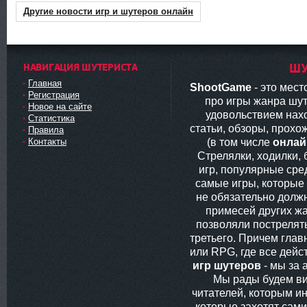
Другие новости игр и шутеров онлайн
НАВИГАЦИЯ ШУТЕРИСТА
ШУ
Главная
ShootGame
- это мес
Регистрация
про игры жанра шут
Новое на сайте
удовольствием нах
Статистика
статьи, обзоры, прохо
Правила
(в том числе
онлай
Контакты
Стрелялки, ходилки,
игр, популярные сред
самые игры, которые
не обязательно долж
примесей других жа
позволяли пострелять
третьего. Причем глав
или RPG, где все дей
игр шутеров
- мы за 
Мы рады будем ви
читателей, которым ин
которые захотят сам