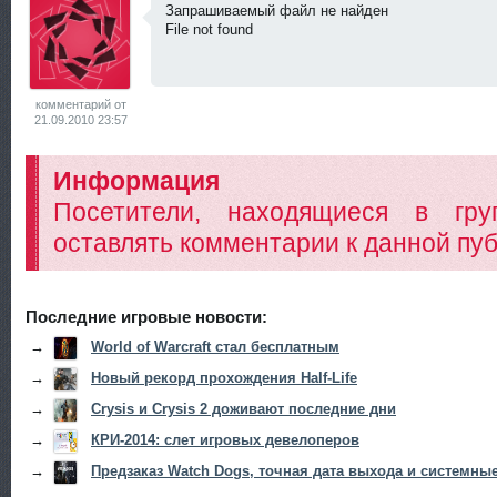
Запрашиваемый файл не найден
File not found
<
комментарий от
21.09.2010 23:57
Информация
Посетители, находящиеся в гр
оставлять комментарии к данной пуб
Последние игровые новости:
→
World of Warcraft стал бесплатным
→
Новый рекорд прохождения Half-Life
→
Crysis и Crysis 2 доживают последние дни
→
КРИ-2014: слет игровых девелоперов
→
Предзаказ Watch Dogs, точная дата выхода и системны