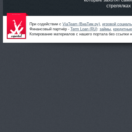
стрелялках
При содействии с
ViaTeam (ВиаТим.ру)
,
игровой социал
Финансовый партнёр -
Term Loan (RU)
:
займы
,
кредитные
Копирование материалов с нашего портала без ссылки н
Шутеры
онлайн от
ShootGame:
новости,
статьи,
обзоры и
прохождени
я игр