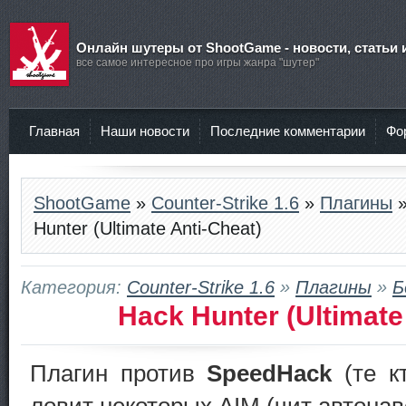
Онлайн шутеры от ShootGame - новости, статьи 
все самое интересное про игры жанра "шутер"
Главная
Наши новости
Последние комментарии
Фо
ShootGame
»
Counter-Strike 1.6
»
Плагины
Hunter (Ultimate Anti-Cheat)
Категория:
Counter-Strike 1.6
»
Плагины
»
Б
Hack Hunter (Ultimate
Плагин против
SpeedHack
(те к
ловит некоторых AIM (чит автонав