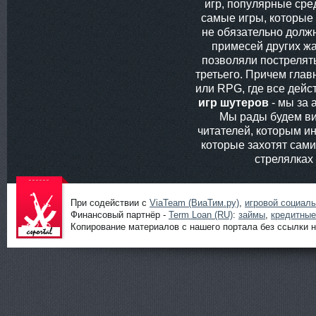
игр, популярные сред
самые игры, которые
не обязательно долж
примесей других жа
позволяли пострелять
третьего. Причем глав
или RPG, где все дей
игр шутеров
- мы за 
Мы рады будем ви
читателей, которым ин
которые захотят сам
стрелялках
При содействии с
ViaTeam (ВиаТим.ру)
,
игровой социал
Финансовый партнёр -
Term Loan (RU)
:
займы
,
кредитные
Копирование материалов с нашего портала без ссылки н
Шутеры
онлайн от
ShootGame:
новости,
статьи,
обзоры и
прохождени