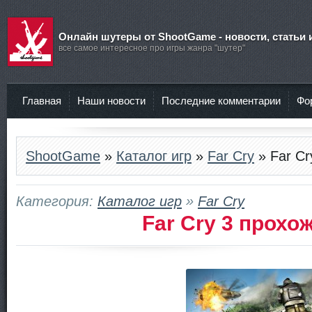
Онлайн шутеры от ShootGame - новости, статьи 
все самое интересное про игры жанра "шутер"
Главная
Наши новости
Последние комментарии
Фо
ShootGame
»
Каталог игр
»
Far Cry
» Far Cr
Категория:
Каталог игр
»
Far Cry
Far Cry 3 прохо