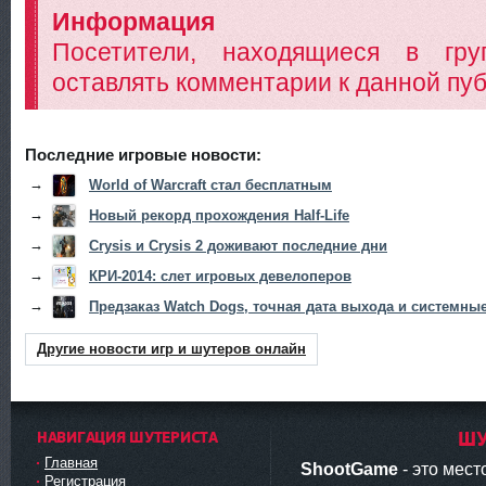
Информация
Посетители, находящиеся в гр
оставлять комментарии к данной пуб
Последние игровые новости:
→
World of Warcraft стал бесплатным
→
Новый рекорд прохождения Half-Life
→
Crysis и Crysis 2 доживают последние дни
→
КРИ-2014: слет игровых девелоперов
→
Предзаказ Watch Dogs, точная дата выхода и системны
Другие новости игр и шутеров онлайн
НАВИГАЦИЯ ШУТЕРИСТА
ШУ
Главная
ShootGame
- это мес
Регистрация