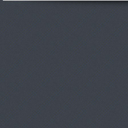
онлайн от
ShootGame:
новости,
статьи,
обзоры и
прохождени
я игр