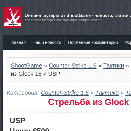
Онлайн шутеры от ShootGame - новости, статьи 
все самое интересное про игры жанра "шутер"
Главная
Наши новости
Последние комментарии
Фо
ShootGame
»
Counter-Strike 1.6
»
Тактики
»
из Glock 18 и USP
Категория:
Counter-Strike 1.6
»
Тактики
»
Т
Стрельба из Glock
USP
Цена: $500.