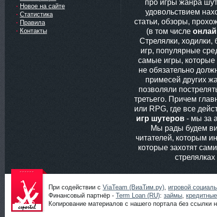
про игры жанра шут
Новое на сайте
удовольствием нах
Статистика
статьи, обзоры, прохо
Правила
(в том числе
онлай
Контакты
Стрелялки, ходилки,
игр, популярные сред
самые игры, которые
не обязательно долж
примесей других жа
позволяли пострелять
третьего. Причем глав
или RPG, где все дей
игр шутеров
- мы за 
Мы рады будем ви
читателей, которым ин
которые захотят сам
стрелялках
При содействии с
ViaTeam (ВиаТим.ру)
,
игровой социал
Финансовый партнёр -
Term Loan (RU)
:
займы
,
кредитные
Копирование материалов с нашего портала без ссылки н
Шутеры