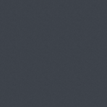
я игр