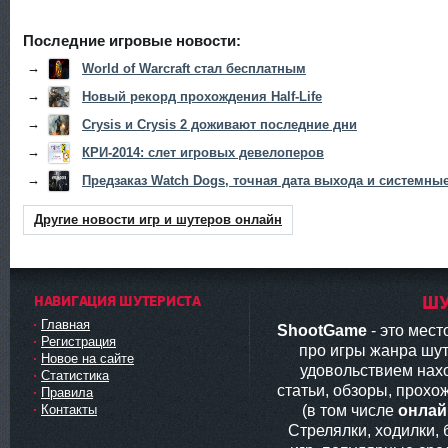
Последние игровые новости:
→
World of Warcraft стал бесплатным
→
Новый рекорд прохождения Half-Life
→
Crysis и Crysis 2 доживают последние дни
→
КРИ-2014: слет игровых девелоперов
→
Предзаказ Watch Dogs, точная дата выхода и системны
Другие новости игр и шутеров онлайн
НАВИГАЦИЯ ШУТЕРИСТА
ШУ
Главная
ShootGame
- это мес
Регистрация
про игры жанра шут
Новое на сайте
удовольствием нах
Статистика
статьи, обзоры, прохо
Правила
(в том числе
онлай
Контакты
Стрелялки, ходилки,