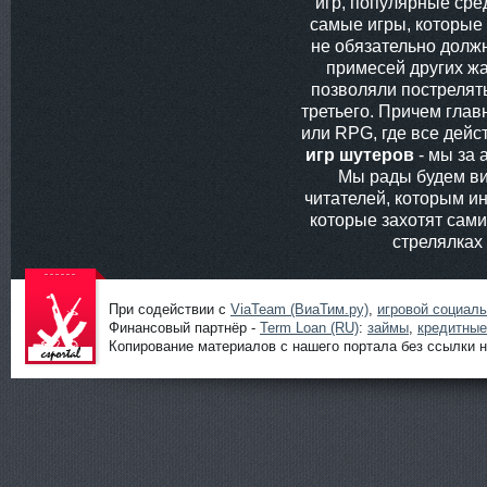
игр, популярные сред
самые игры, которые
не обязательно долж
примесей других жа
позволяли пострелять
третьего. Причем глав
или RPG, где все дей
игр шутеров
- мы за 
Мы рады будем ви
читателей, которым ин
которые захотят сам
стрелялках
При содействии с
ViaTeam (ВиаТим.ру)
,
игровой социал
Финансовый партнёр -
Term Loan (RU)
:
займы
,
кредитные
Копирование материалов с нашего портала без ссылки н
Шутеры
онлайн от
ShootGame:
новости,
статьи,
обзоры и
прохождени