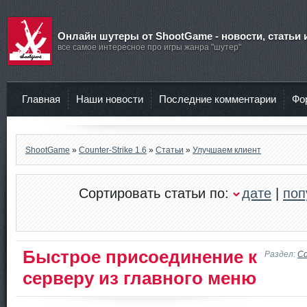
Онлайн шутеры от ShootGame - новости, статьи 
все самое интересное про игры жанра "шутер"
Главная
Наши новости
Последние комментарии
Фо
ShootGame
»
Counter-Strike 1.6
»
Статьи
»
Улучшаем клиент
Сортировать статьи по:
дате
|
поп
Быстрое присоединение к
Раздел:
Co
серверу из главного меню