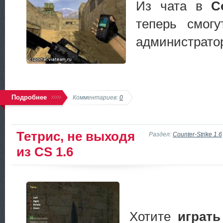
Из чата в
C
теперь смог
администрато
Подробнее
Комментариев:
0
Тетрис, не выходя
Раздел:
Counter-Strike 1.6
из CS 1.6
Хотите
играть