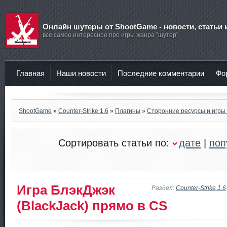
Онлайн шутеры от ShootGame - новости, статьи 
все самое интересное про игры жанра "шутер"
Главная
Наши новости
Последние комментарии
Фо
ShootGame
»
Counter-Strike 1.6
»
Плагины
»
Сторонние ресурсы и игры
Сортировать статьи по:
дате
|
поп
Игра БлэкДжэк
Раздел:
Counter-Strike 1.6
(BlackJack) прямо в CS