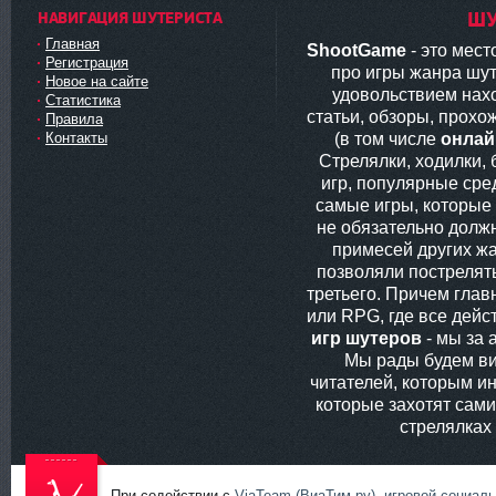
НАВИГАЦИЯ ШУТЕРИСТА
ШУ
Главная
ShootGame
- это мес
Регистрация
про игры жанра шут
Новое на сайте
удовольствием нах
Статистика
статьи, обзоры, прохо
Правила
(в том числе
онлай
Контакты
Стрелялки, ходилки,
игр, популярные сред
самые игры, которые
не обязательно долж
примесей других жа
позволяли пострелять
третьего. Причем глав
или RPG, где все дей
игр шутеров
- мы за 
Мы рады будем ви
читателей, которым ин
которые захотят сам
стрелялках
При содействии с
ViaTeam (ВиаТим.ру)
,
игровой социал