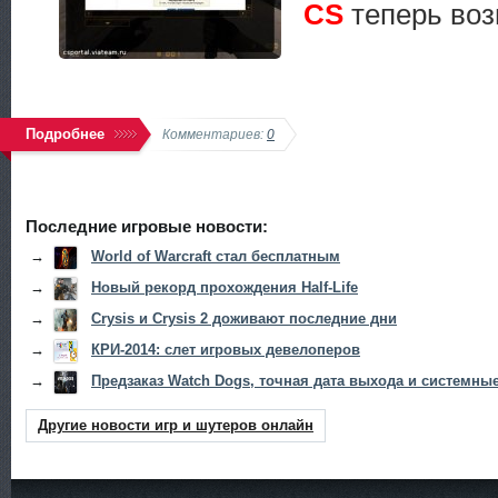
CS
теперь воз
Подробнее
Комментариев:
0
Последние игровые новости:
→
World of Warcraft стал бесплатным
→
Новый рекорд прохождения Half-Life
→
Crysis и Crysis 2 доживают последние дни
→
КРИ-2014: слет игровых девелоперов
→
Предзаказ Watch Dogs, точная дата выхода и системны
Другие новости игр и шутеров онлайн