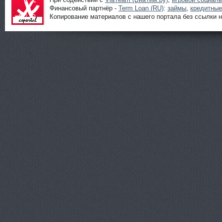
Финансовый партнёр -
Term Loan (RU)
:
займы
,
кредитные
Копирование материалов с нашего портала без ссылки н
Шутеры
онлайн от
ShootGame:
новости,
статьи,
обзоры и
прохождени
я игр