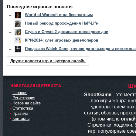
Последние игровые новости:
→
World of Warcraft стал бесплатным
→
Новый рекорд прохождения Half-Life
→
Crysis и Crysis 2 доживают последние дни
→
КРИ-2014: слет игровых девелоперов
→
Предзаказ Watch Dogs, точная дата выхода и системны
Другие новости игр и шутеров онлайн
НАВИГАЦИЯ ШУТЕРИСТА
ШУ
Главная
ShootGame
- это мес
Регистрация
про игры жанра шут
Новое на сайте
удовольствием нах
Статистика
статьи, обзоры, прохо
Правила
(в том числе
онлай
Контакты
Стрелялки, ходилки,
игр, популярные сред