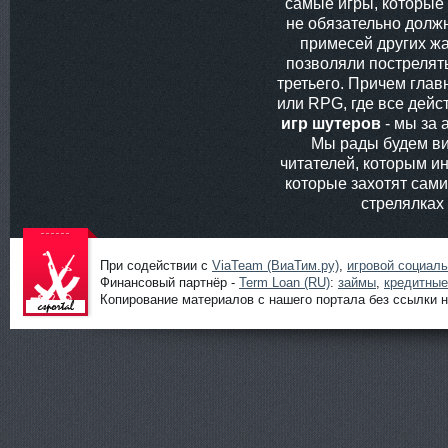
самые игры, которые
не обязательно долж
примесей других жа
позволяли пострелять
третьего. Причем глав
или RPG, где все дей
игр шутеров
- мы за 
Мы рады будем ви
читателей, которым ин
которые захотят сам
стрелялках
При содействии с
ViaTeam (ВиаТим.ру)
,
игровой социал
Финансовый партнёр -
Term Loan (RU)
:
займы
,
кредитные
Копирование материалов с нашего портала без ссылки н
Шутеры
онлайн от
ShootGame:
новости,
статьи,
обзоры и
прохождени
я игр