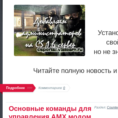
Устан
сво
но не з
Читайте полную новость и
Подробнее
Комментариев:
0
Основные команды для
Раздел:
Counter
управления AMX модом