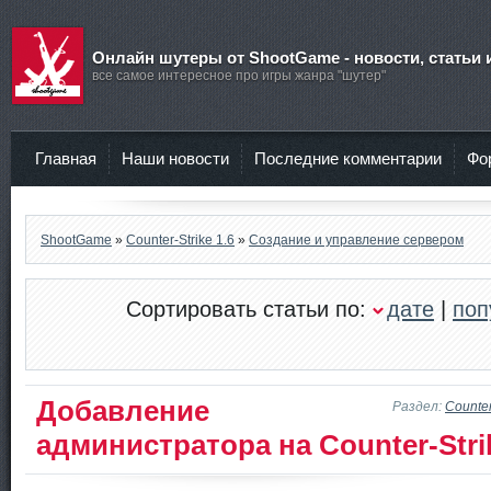
Онлайн шутеры от ShootGame - новости, статьи 
все самое интересное про игры жанра "шутер"
Главная
Наши новости
Последние комментарии
Фо
ShootGame
»
Counter-Strike 1.6
»
Создание и управление сервером
Сортировать статьи по:
дате
|
поп
Добавление
Раздел:
Counter
администратора на Counter-Stri