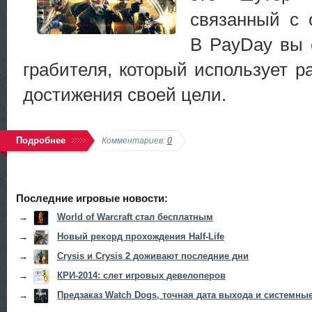
связанный с 
В PayDay вы 
грабителя, который использует р
достижения своей цели.
Подробнее
Комментариев:
0
Последние игровые новости:
→
World of Warcraft стал бесплатным
→
Новый рекорд прохождения Half-Life
→
Crysis и Crysis 2 доживают последние дни
→
КРИ-2014: слет игровых девелоперов
→
Предзаказ Watch Dogs, точная дата выхода и системны