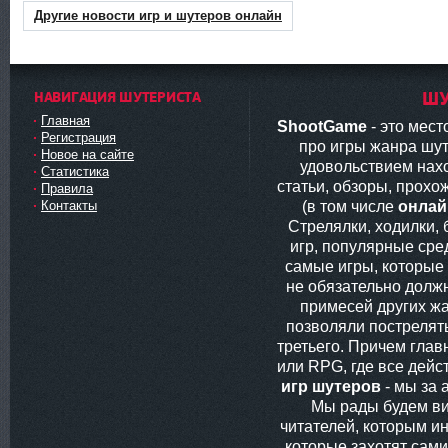
Другие новости игр и шутеров онлайн
НАВИГАЦИЯ ШУТЕРИСТА
ШУ
Главная
ShootGame
- это мес
Регистрация
про игры жанра шут
Новое на сайте
удовольствием нах
Статистика
статьи, обзоры, прохо
Правила
(в том числе
онлай
Контакты
Стрелялки, ходилки,
игр, популярные сред
самые игры, которые
не обязательно долж
примесей других жа
позволяли пострелять
третьего. Причем глав
или RPG, где все дей
игр шутеров
- мы за 
Мы рады будем ви
читателей, которым ин
которые захотят сам