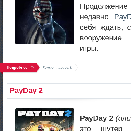
Продолжение
недавно
Pay
себя ждать, 
вооружение
игры.
Подробнее
Комментариев:
0
PayDay 2
PayDay 2
(ил
это шутер 