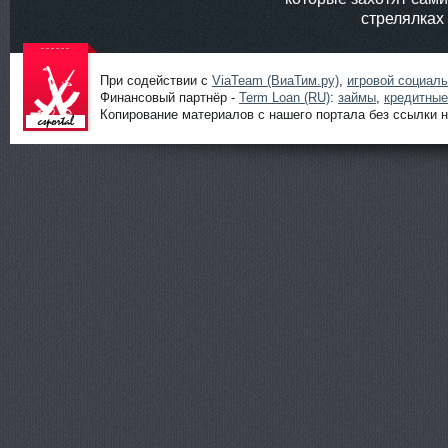
стрелялках
При содействии с
ViaTeam (ВиаТим.ру)
,
игровой социал
Финансовый партнёр -
Term Loan (RU)
:
займы
,
кредитные
Копирование материалов с нашего портала без ссылки н
Шутеры
онлайн от
ShootGame:
новости,
статьи,
обзоры и
прохождени
я игр