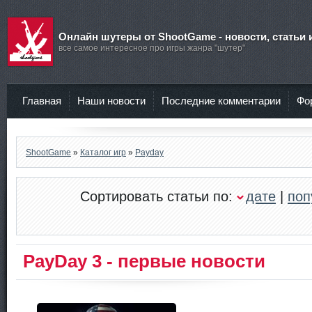
Онлайн шутеры от ShootGame - новости, статьи 
все самое интересное про игры жанра "шутер"
Главная
Наши новости
Последние комментарии
Фо
ShootGame
»
Каталог игр
»
Payday
Сортировать статьи по:
дате
|
поп
PayDay 3 - первые новости