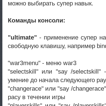
можно выбирать супер навык.
Команды консоли:
"ultimate"
- применение супер на
свободную клавишу, например bind 
"war3menu" - меню war3
"selectskill" или "say /selectskil
умение до начала следующего ра
"changerace" или "say /changerace
расу в течении игры
"playerskills" или "say /playerskil