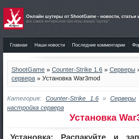
Онлайн шутеры от ShootGame - новости, статьи 
все самое интересное про игры жанра "шутер"
Главная
Наши новости
Последние комментарии
Фо
ShootGame
»
Counter-Strike 1.6
»
Серверы
сервера
» Установка War3mod
Категория:
Counter-Strike 1.6
»
Серверы
настройка сервера
Установка Wa
Установка: Распакуйте и за