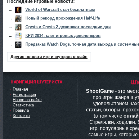
Последние игровые новости:
→
World of Warcraft стал бесплатным
→
Новый рекорд прохождения Half-Life
→
Crysis и Crysis 2 доживают последние дни
→
КРИ-2014: слет игровых девелоперов
→
Предзаказ Watch Dogs, точная дата выхода и системны
Другие новости игр и шутеров онлайн
НАВИГАЦИЯ ШУТЕРИСТА
ШУ
Главная
ShootGame
- это мес
Регистрация
про игры жанра шут
Новое на сайте
удовольствием нах
Статистика
статьи, обзоры, прохо
Правила
(в том числе
онлай
Контакты
Стрелялки, ходилки,
игр, популярные сред
самые игры, которые