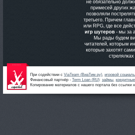
не обязательно долж
примесей других жа
позволяли пострелять
третьего. Причем глав
или RPG, где все дей
игр шутеров
- мы за 
Мы рады будем ви
читателей, которым ин
которые захотят сам
стрелялках
При содействии с
ViaTeam (ВиаТим.ру)
,
игровой социал
Финансовый партнёр -
Term Loan (RU)
:
займы
,
кредитные
Копирование материалов с нашего портала без ссылки н
Шутеры
онлайн от
ShootGame:
новости,
статьи,
обзоры и
прохождени
я игр