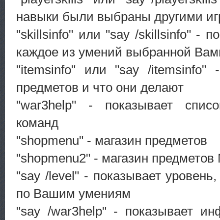
навыки были выбраны другими иг
"skillsinfo" или "say /skillsinfo" -
каждое из умений выбранной Вам
"itemsinfo" или "say /itemsinfo"
предметов и что они делают
"war3help" - показывает спис
команд
"shopmenu" - магазин предметов
"shopmenu2" - магазин предметов
"say /level" - показывает уровен
по Вашим умениям
"say /war3help" - показывает 