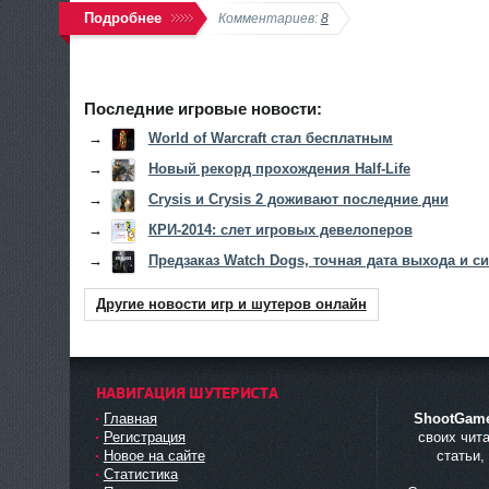
Подробнее
Комментариев:
8
Последние игровые новости:
→
World of Warcraft стал бесплатным
→
Новый рекорд прохождения Half-Life
→
Crysis и Crysis 2 доживают последние дни
→
КРИ-2014: слет игровых девелоперов
→
Предзаказ Watch Dogs, точная дата выхода и 
Другие новости игр и шутеров онлайн
НАВИГАЦИЯ ШУТЕРИСТА
Главная
ShootGam
Регистрация
своих чит
Новое на сайте
статьи,
Статистика