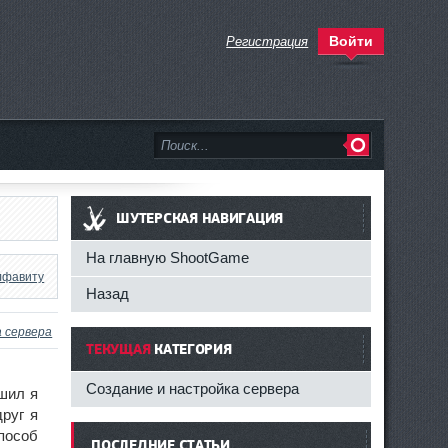
Войти
Регистрация
ШУТЕРСКАЯ НАВИГАЦИЯ
На главную ShootGame
лфавиту
Назад
 сервера
ТЕКУЩАЯ
КАТЕГОРИЯ
Создание и настройка сервера
ешил я
руг я
пособ
ПОСЛЕДНИЕ СТАТЬИ