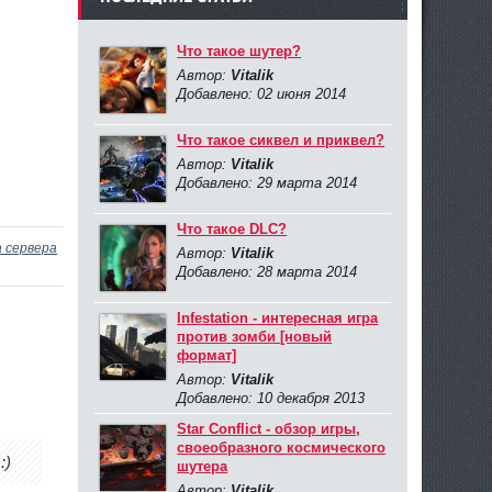
Что такое шутер?
Автор:
Vitalik
Добавлено: 02 июня 2014
Что такое сиквел и приквел?
Автор:
Vitalik
Добавлено: 29 марта 2014
Что такое DLC?
 сервера
Автор:
Vitalik
Добавлено: 28 марта 2014
Infestation - интересная игра
против зомби [новый
формат]
Автор:
Vitalik
Добавлено: 10 декабря 2013
Star Conflict - обзор игры,
своеобразного космического
:)
шутера
Автор:
Vitalik