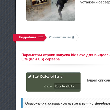
установки сервер
Подробнее
Комментариев:
0
Параметры строки запуска hlds.exe для выделен
Life (или CS) сервера
Нашел описан
Оригинал на английском языке и взят с
develope