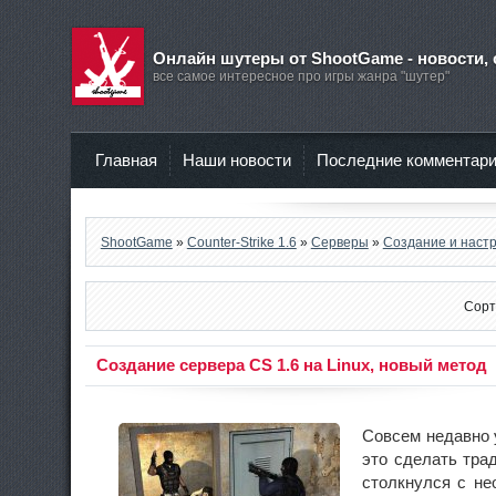
Онлайн шутеры от ShootGame - новости, 
все самое интересное про игры жанра "шутер"
Главная
Наши новости
Последние комментар
ShootGame
»
Counter-Strike 1.6
»
Серверы
»
Создание и наст
Сорт
Создание сервера CS 1.6 на Linux, новый метод
Совсем недавно 
это сделать тра
столкнулся с не