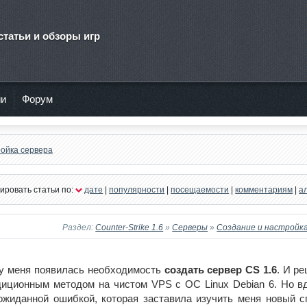
статьи и обзоры игр
ии
Форум
ройка сервера
ировать статьи по:
дате
|
популярности
|
посещаемости
|
комментариям
|
а
Раздел:
Counter-Strike 1.6
»
Серверы
»
Создание и настройка
у меня появилась необходимость
создать сервер CS 1.6
. И р
диционным методом на чистом VPS c ОС Linux Debian 6. Но вд
ожиданной ошибкой, которая заставила изучить меня новый с