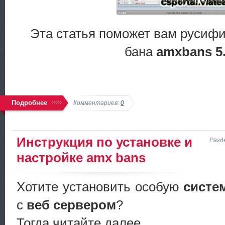
Эта статья поможет вам русиф
бана
amxbans 5
Подробнее
Комментариев:
0
Инструкция по установке и
Разд
настройке amx bans
Хотите установить особую
систе
с
веб сервером
?
Тогда читайте далее...