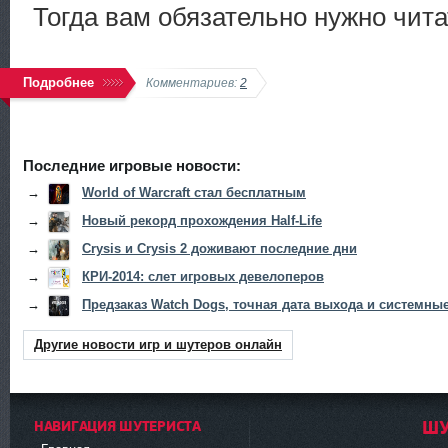
Тогда вам обязательно нужно чита
Подробнее
Комментариев:
2
Последние игровые новости:
→
World of Warcraft стал бесплатным
→
Новый рекорд прохождения Half-Life
→
Crysis и Crysis 2 доживают последние дни
→
КРИ-2014: слет игровых девелоперов
→
Предзаказ Watch Dogs, точная дата выхода и системны
Другие новости игр и шутеров онлайн
НАВИГАЦИЯ ШУТЕРИСТА
ШУ