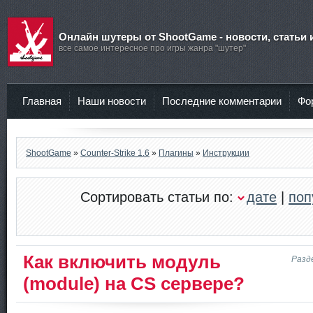
Онлайн шутеры от ShootGame - новости, статьи 
все самое интересное про игры жанра "шутер"
Главная
Наши новости
Последние комментарии
Фо
ShootGame
»
Counter-Strike 1.6
»
Плагины
»
Инструкции
Сортировать статьи по:
дате
|
поп
Как включить модуль
Разд
(module) на CS сервере?