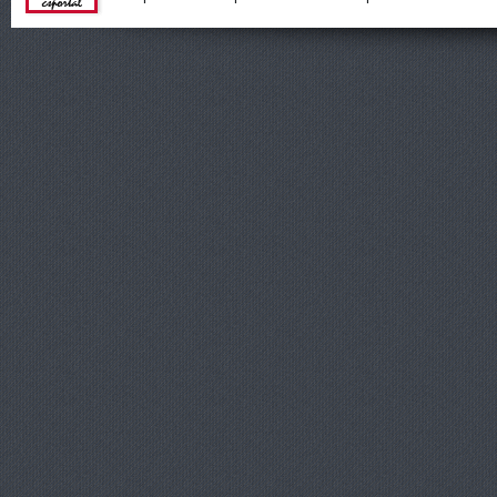
Шутеры
онлайн от
ShootGame:
новости,
статьи,
обзоры и
прохождени
я игр