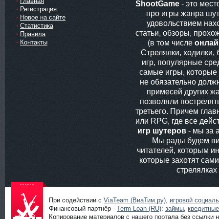
Главная
ShootGame
- это мес
Регистрация
про игры жанра шут
Новое на сайте
удовольствием нах
Статистика
статьи, обзоры, прохо
Правила
(в том числе
онлай
Контакты
Стрелялки, ходилки,
игр, популярные сред
самые игры, которые
не обязательно долж
примесей других жа
позволяли пострелять
третьего. Причем глав
или RPG, где все дей
игр шутеров
- мы за 
Мы рады будем ви
читателей, которым ин
которые захотят сам
стрелялках
При содействии с
ViaTeam (ВиаТим.ру)
,
игровой социал
Финансовый партнёр -
Term Loan (RU)
:
займы
,
кредитные
Копирование материалов с нашего портала без ссылки н